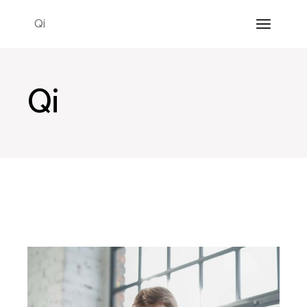
Qi
Qi