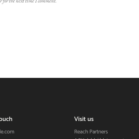
 for the next time I comment.
touch
Visit us
de.com
Reach Partners