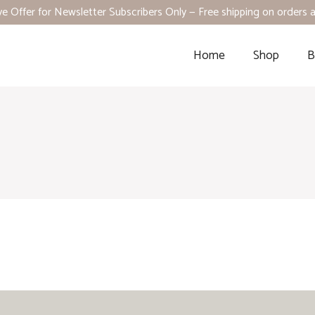
ve Offer for Newsletter Subscribers Only — Free shipping on orders
Home
Shop
B