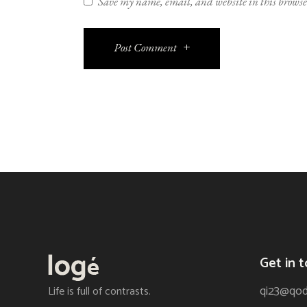
Save my name, email, and website in this browser
Post Comment
Get in 
qi23@qo
Life is full of contrasts.