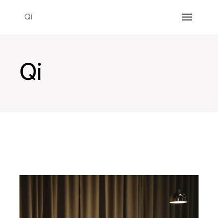
Qi
Qi